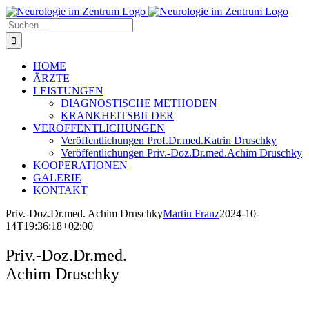
Zum
Inhalt
Suche
springen
nach:
HOME
ÄRZTE
LEISTUNGEN
DIAGNOSTISCHE METHODEN
KRANKHEITSBILDER
VERÖFFENTLICHUNGEN
Veröffentlichungen Prof.Dr.med.Katrin Druschky
Veröffentlichungen Priv.-Doz.Dr.med.Achim Druschky
KOOPERATIONEN
GALERIE
KONTAKT
Priv.-Doz.Dr.med. Achim Druschky
Martin Franz
2024-10-
14T19:36:18+02:00
Priv.-Doz.Dr.med.
Achim Druschky